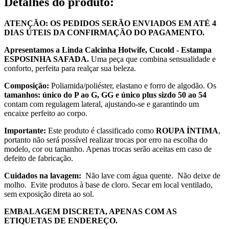
Detalhes do produto
:
ATENÇÃO: OS PEDIDOS SERÃO ENVIADOS EM ATÉ 4
DIAS ÚTEIS DA CONFIRMAÇÃO DO PAGAMENTO.
Apresentamos a Linda Calcinha Hotwife, Cucold - Estampa
ESPOSINHA SAFADA.
Uma peça que combina sensualidade e
conforto, perfeita para realçar sua beleza.
Composição:
Poliamida/poliéster, elastano e forro de algodão. Os
tamanhos: único do P ao G, GG e único plus sizdo 50 ao 54
contam com regulagem lateral, ajustando-se e garantindo um
encaixe perfeito ao corpo.
Importante:
Este produto é classificado como
ROUPA ÍNTIMA
,
portanto não será possível realizar trocas por erro na escolha do
modelo, cor ou tamanho. Apenas trocas serão aceitas em caso de
defeito de fabricação.
Cuidados na lavagem:
Não lave com água quente. Não deixe de
molho. Evite produtos à base de cloro. Secar em local ventilado,
sem exposição direta ao sol.
EMBALAGEM DISCRETA, APENAS COM AS
ETIQUETAS DE ENDEREÇO.