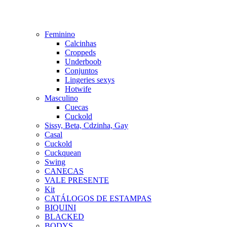
Feminino
Calcinhas
Croppeds
Underboob
Conjuntos
Lingeries sexys
Hotwife
Masculino
Cuecas
Cuckold
Sissy, Beta, Cdzinha, Gay
Casal
Cuckold
Cuckquean
Swing
CANECAS
VALE PRESENTE
Kit
CATÁLOGOS DE ESTAMPAS
BIQUINI
BLACKED
BODYS