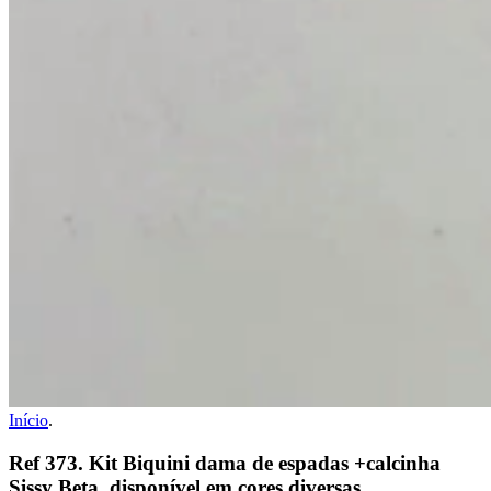
Início
.
Ref 373. Kit Biquini dama de espadas +calcinha
Sissy Beta, disponível em cores diversas.