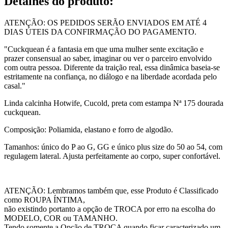
Detalhes do produto
:
ATENÇÃO: OS PEDIDOS SERÃO ENVIADOS EM ATÉ 4
DIAS ÚTEIS DA CONFIRMAÇÃO DO PAGAMENTO.
"Cuckquean é a fantasia em que uma mulher sente excitação e
prazer consensual ao saber, imaginar ou ver o parceiro envolvido
com outra pessoa. Diferente da traição real, essa dinâmica baseia-se
estritamente na confiança, no diálogo e na liberdade acordada pelo
casal."
Linda calcinha Hotwife, Cucold, preta com estampa Nª 175 dourada
cuckquean.
Composição: Poliamida, elastano e forro de algodão.
Tamanhos: único do P ao G, GG e único plus size do 50 ao 54, com
regulagem lateral. Ajusta perfeitamente ao corpo, super confortável.
ATENÇÃO: Lembramos também que, esse Produto é Classificado
como ROUPA ÍNTIMA,
não existindo portanto a opção de TROCA por erro na escolha do
MODELO, COR ou TAMANHO.
Tendo somente a Opção de TROCA quando ficar caracterizado um